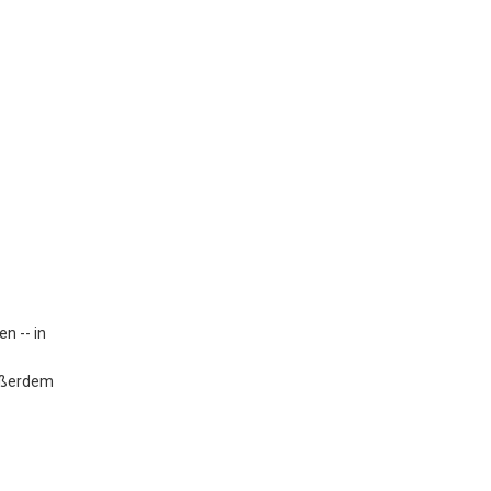
n -- in
außerdem