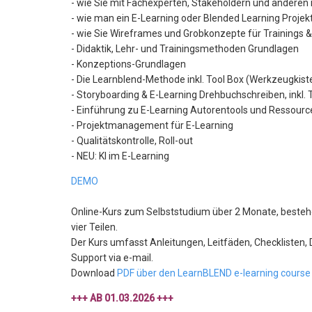
- wie Sie mit Fachexperten, Stakeholdern und andere
- wie man ein E-Learning oder Blended Learning Projek
- wie Sie Wireframes und Grobkonzepte für Trainings 
- Didaktik, Lehr- und Trainingsmethoden Grundlagen
- Konzeptions-Grundlagen
- Die Learnblend-Methode inkl. Tool Box (Werkzeugkist
- Storyboarding & E-Learning Drehbuchschreiben, inkl.
- Einführung zu E-Learning Autorentools und Ressourc
- Projektmanagement für E-Learning
- Qualitätskontrolle, Roll-out
- NEU: KI im E-Learning
DEMO
Online-Kurs zum Selbststudium über 2 Monate, bestehe
vier Teilen.
Der Kurs umfasst Anleitungen, Leitfäden, Checklisten, 
Support via e-mail.
Download
PDF über den LearnBLEND e-learning course 
+++ AB 01.03.2026 +++