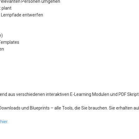
n relevanten Personen umgehen
t plant
& Lernpfade entwerfen
e)
 Templates
en
nd aus verschiedenen interaktiven E-Learning Modulen und PDF Skripte
Downloads und Blueprints – alle Tools, die Sie brauchen. Sie erhalten 
hier.