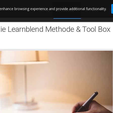
enhance browsing experience and provide additional functionality.
HOME
AKADEMIE
SERVICE
R
Die Learnblend Methode & Tool Box