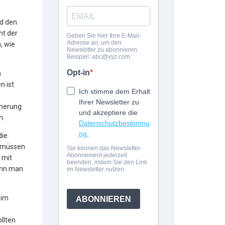
nd den
nt der
, wie
n
n ist
nnerung
n.
die
r müssen
 mit
kann man
 im
llten