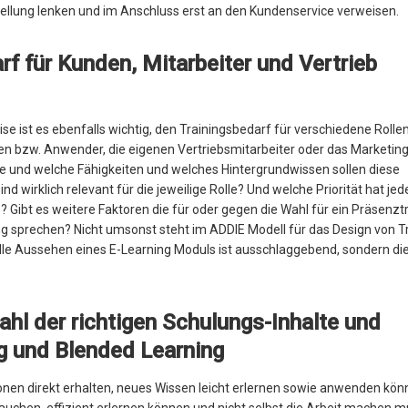
llung lenken und im Anschluss erst an den Kundenservice verweisen.
arf für Kunden, Mitarbeiter und Vertrieb
e ist es ebenfalls wichtig, den Trainingsbedarf für verschiedene Rolle
nden bzw. Anwender, die eigenen Vertriebsmitarbeiter oder das Marketi
lle und welche Fähigkeiten und welches Hintergrundwissen sollen diese
nd wirklich relevant für die jeweilige Rolle? Und welche Priorität hat jed
s? Gibt es weitere Faktoren die für oder gegen die Wahl für ein Präsenztr
ng sprechen? Nicht umsonst steht im ADDIE Modell für das Design von T
 tolle Aussehen eines E-Learning Moduls ist ausschlaggebend, sondern di
ahl der richtigen Schulungs-Inhalte und
ng und Blended Learning
tionen direkt erhalten, neues Wissen leicht erlernen sowie anwenden kön