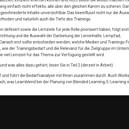
 brauchen, effizient erlernen können und nicht selbst die Arbeit machen 
ning einfach nicht effektiv, alle über den gleichen Kamm zu scheren. Da
eschneiderte Inhalte unverzichtbar. Das beeinflusst nicht nur die Aus
ethoden und natürlich auch die Tiefe des Trainings.
definiert sowie die Lernziele für jede Rolle priorisiert haben, folgt erst
chtung und die Auswahl der Darbietung der Lerninhalte. Lernpfad,
in. Danach erst sollte entschieden werden, welche Medien und Trainings-
lle, wie der Trainingsbedarf und die Relevanz für die Zielgruppe im Unt
 viel Lernzeit für das Thema zur Verfügung gestellt wird.
 was alles dazu gehört, lesen Sie in Teil 2 (derzeit in Arbeit).
f und führt die Bedarfsanalyse mit Ihnen zusammen durch. Auch Work
nach, was Learnblend bei der Planung von Blended Learning, E-Learning 