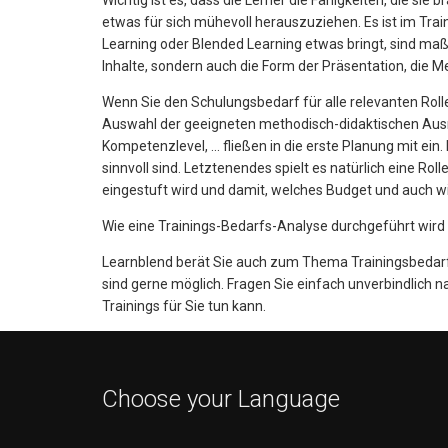
Wichtig ist es, dass die Lerner die Fähigkeiten, die sie
etwas für sich mühevoll herauszuziehen. Es ist im Trai
Learning oder Blended Learning etwas bringt, sind maßg
Inhalte, sondern auch die Form der Präsentation, die M
Wenn Sie den Schulungsbedarf für alle relevanten Rollen 
Auswahl der geeigneten methodisch-didaktischen Ausri
Kompetenzlevel, ... fließen in die erste Planung mit e
sinnvoll sind. Letztenendes spielt es natürlich eine Ro
eingestuft wird und damit, welches Budget und auch wie
Wie eine Trainings-Bedarfs-Analyse durchgeführt wird und
Learnblend berät Sie auch zum Thema Trainingsbedar
sind gerne möglich. Fragen Sie einfach unverbindlich 
Trainings für Sie tun kann.
Choose your Language