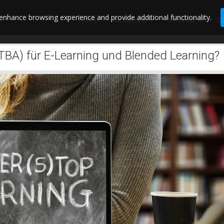
enhance browsing experience and provide additional functionality.
HOME
AKADEMIE
SERVICE
R
TBA) für E-Learning und Blended Learning?