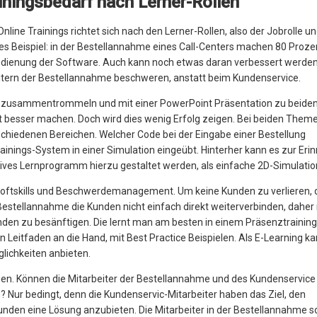
ainingsbedarf nach Lerner-Rollen
line Trainings richtet sich nach den Lerner-Rollen, also der Jobrolle u
es Beispiel: in der Bestellannahme eines Call-Centers machen 80 Proze
 Bedienung der Software. Auch kann noch etwas daran verbessert werden
itern der Bestellannahme beschweren, anstatt beim Kundenservice.
ng zusammentrommeln und mit einer PowerPoint Präsentation zu beide
 besser machen. Doch wird dies wenig Erfolg zeigen. Bei beiden Theme
chiedenen Bereichen. Welcher Code bei der Eingabe einer Bestellung
nings-System in einer Simulation eingeübt. Hinterher kann es zur Eri
ktives Lernprogramm hierzu gestaltet werden, als einfache 2D-Simulatio
ftskills und Beschwerdemanagement. Um keine Kunden zu verlieren, 
 Bestellannahme die Kunden nicht einfach direkt weiterverbinden, dahe
den zu besänftigen. Die lernt man am besten in einem Präsenztraining
n Leitfaden an die Hand, mit Best Practice Beispielen. Als E-Learning 
lichkeiten anbieten.
ehen. Können die Mitarbeiter der Bestellannahme und des Kundenservice
 Nur bedingt, denn die Kundenservic-Mitarbeiter haben das Ziel, den
den eine Lösung anzubieten. Die Mitarbeiter in der Bestellannahme so