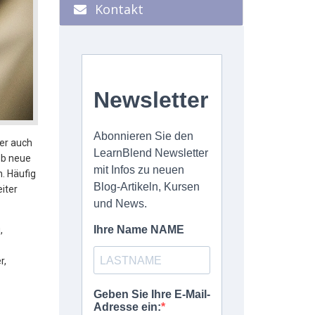
Kontakt
der auch
ob neue
n. Häufig
iter
,
r,