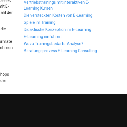
müssen,
Vertriebstrainings mit interaktiven E-
mit E-
Learning Kursen
wahl der
Die versteckten Kosten von E-Learning
Spiele im Training
 die
Didaktische Konzeption im E-Learning
E-Learning einführen
Formate
Wozu Trainingsbedarfs-Analyse?
ernehmen
Beratungsprozess E-Learning Consulting
shops
oder