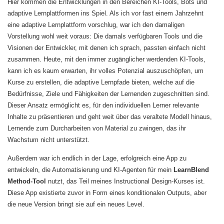
Hier kommen die Entwicklungen in den Bereichen KI-Tools, Bots und
adaptive Lernplattformen ins Spiel. Als ich vor fast einem Jahrzehnt
eine adaptive Lernplattform vorschlug, war ich den damaligen
Vorstellung wohl weit voraus: Die damals verfügbaren Tools und die
Visionen der Entwickler, mit denen ich sprach, passten einfach nicht
zusammen. Heute, mit den immer zugänglicher werdenden KI-Tools,
kann ich es kaum erwarten, ihr volles Potenzial auszuschöpfen, um
Kurse zu erstellen, die adaptive Lernpfade bieten, welche auf die
Bedürfnisse, Ziele und Fähigkeiten der Lernenden zugeschnitten sind.
Dieser Ansatz ermöglicht es, für den individuellen Lerner relevante
Inhalte zu präsentieren und geht weit über das veraltete Modell hinaus,
Lernende zum Durcharbeiten von Material zu zwingen, das ihr
Wachstum nicht unterstützt.
Außerdem war ich endlich in der Lage, erfolgreich eine App zu
entwickeln, die Automatisierung und KI-Agenten für mein
LearnBlend
Method-Tool
nutzt, das Teil meines Instructional Design-Kurses ist.
Diese App existierte zuvor in Form eines konditionalen Outputs, aber
die neue Version bringt sie auf ein neues Level.