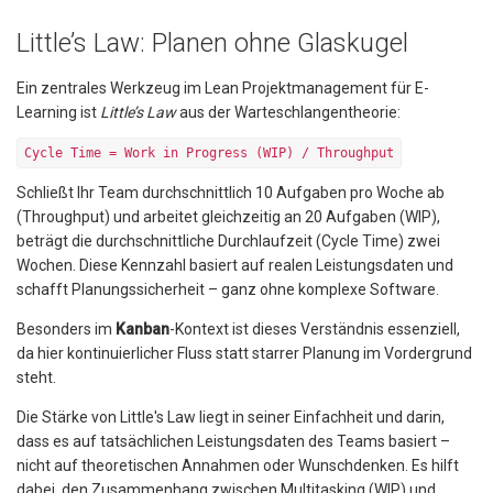
Little’s Law: Planen ohne Glaskugel
Ein zentrales Werkzeug im Lean Projektmanagement für E-
Learning ist
Little’s Law
aus der Warteschlangentheorie:
Cycle Time = Work in Progress (WIP) / Throughput
Schließt Ihr Team durchschnittlich 10 Aufgaben pro Woche ab
(Throughput) und arbeitet gleichzeitig an 20 Aufgaben (WIP),
beträgt die durchschnittliche Durchlaufzeit (Cycle Time) zwei
Wochen. Diese Kennzahl basiert auf realen Leistungsdaten und
schafft Planungssicherheit – ganz ohne komplexe Software.
Besonders im
Kanban
-Kontext ist dieses Verständnis essenziell,
da hier kontinuierlicher Fluss statt starrer Planung im Vordergrund
steht.
Die Stärke von Little's Law liegt in seiner Einfachheit und darin,
dass es auf tatsächlichen Leistungsdaten des Teams basiert –
nicht auf theoretischen Annahmen oder Wunschdenken. Es hilft
dabei, den Zusammenhang zwischen Multitasking (WIP) und