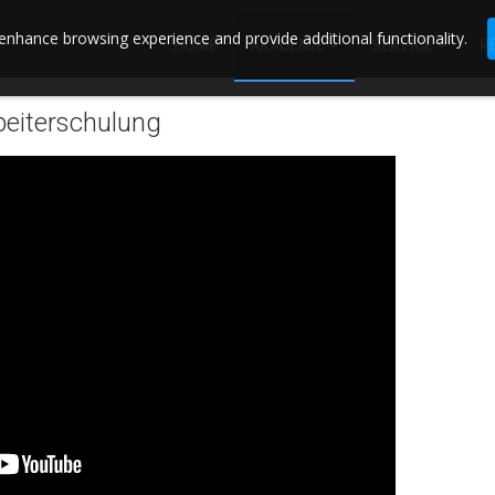
enhance browsing experience and provide additional functionality.
HOME
AKADEMIE
SERVICE
R
beiterschulung