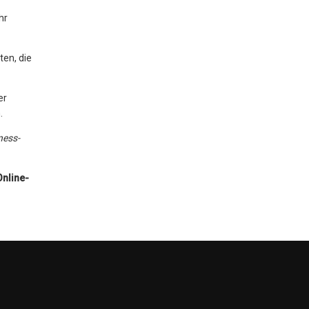
hr
ten, die
er
.
ness-
Online-