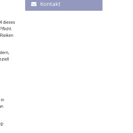
Kontakt
4 dieses
flicht.
Risiken
dern,
ziell
in
an
ng-