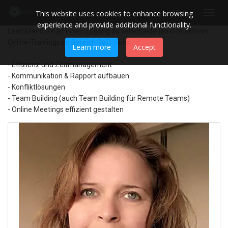
This website uses cookies to enhance browsing
Menu
Toggl
experience and provide additional functionality.
navig
Learnblend bietet Ihnen Zugang zu verschiedenen interaktiven
Online-Trainings im Bereich Soft Skills:
Learn more
Accept
- Effizienz und Zeitmanagement
- Kommunikation & Rapport aufbauen
- Konfliktlösungen
- Team Building (auch Team Building für Remote Teams)
- Online Meetings effizient gestalten