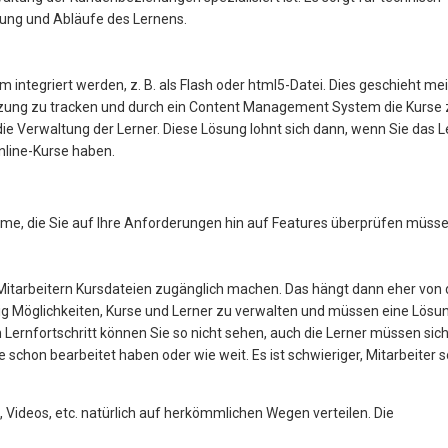
tung und Abläufe des Lernens.
 integriert werden, z. B. als Flash oder html5-Datei. Dies geschieht mei
 Nutzung zu tracken und durch ein Content Management System die Kurse
die Verwaltung der Lerner. Diese Lösung lohnt sich dann, wenn Sie das 
nline-Kurse haben.
e, die Sie auf Ihre Anforderungen hin auf Features überprüfen müsse
Mitarbeitern Kursdateien zugänglich machen. Das hängt dann eher von 
g Möglichkeiten, Kurse und Lerner zu verwalten und müssen eine Lösu
 Lernfortschritt können Sie so nicht sehen, auch die Lerner müssen sic
e schon bearbeitet haben oder wie weit. Es ist schwieriger, Mitarbeiter 
Videos, etc. natürlich auf herkömmlichen Wegen verteilen. Die