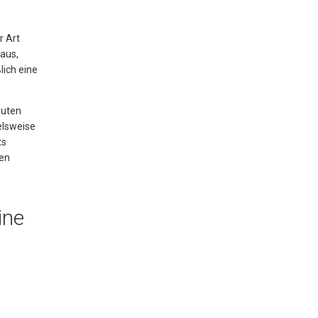
r Art
aus,
lich eine
guten
elsweise
ts
den
ine