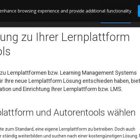
enhance browsing experience and provide additional functionality.
HOME
AKADEMIE
SERVICE
R
ng zu Ihrer Lernplattform
ols
 zu Lernplattformen bzw. Learning Management Systems
ür Ihre neue Lernplattform Lösung entschieden haben, bie
lation und Einrichtung Ihrer Lernplattform bzw. LMS.
nplattform und Autorentools wählen
e zum Standard, eine eigene Lernplattform zu betreiben. Doch auch
 ständig weiterbilden und suchen nach einer kostengünstigen Lösung.