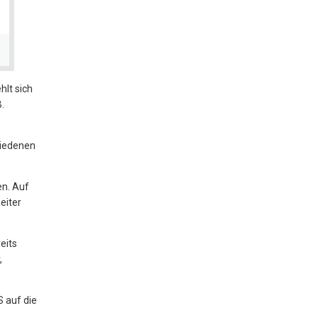
hlt sich
.
hiedenen
en. Auf
eiter
eits
,
S auf die