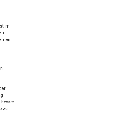
st im
 zu
Lernen
n.
der
ng
h besser
so zu