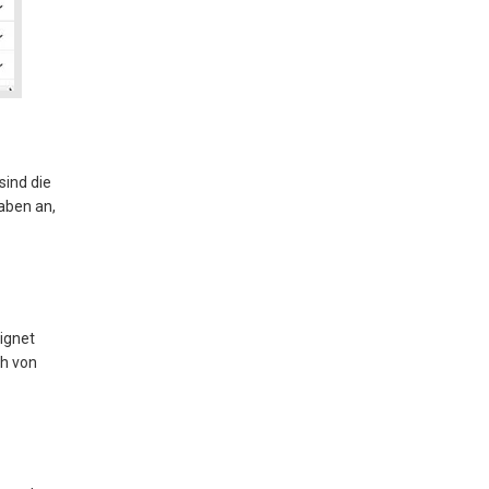
sind die
aben an,
ignet
ch von