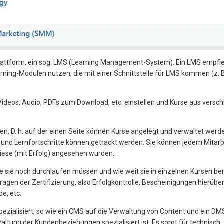
plattform, ein sog. LMS (Learning Management-System). Ein LMS empfie
rning-Modulen nutzen, die mit einer Schnittstelle für LMS kommen (z. B
Videos, Audio, PDFs zum Download, etc. einstellen und Kurse aus versc
. D. h. auf der einen Seite können Kurse angelegt und verwaltet werd
 und Lernfortschritte können getrackt werden. Sie können jedem Mitarb
diese (mit Erfolg) angesehen wurden.
e sie noch durchlaufen müssen und wie weit sie in einzelnen Kursen ber
gen der Zertifizierung, also Erfolgkontrolle, Bescheinigungen hierüber
e, etc.
pezialisiert, so wie ein CMS auf die Verwaltung von Content und ein DM
tung der Kundenbeziehungen spezialisiert ist. Es sorgt für technisch