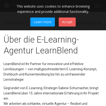
This website uses cookies to enhance browsing
Menu
Toggl
experience and provide additional functionality.
navig
Über die E-Learning-Agentur LearnBlend
Learn more
Accept
Über die E-Learning-
Agentur LearnBlend
LearnBlend ist Ihr Partner für innovative und effektive
Lernlösungen — von maßgeschneidertem E-Learning-Konzept,
Drehbuch und Kursentwicklung bis hin zu umfassender
Lernstrategie.
Gegründet von E-Learning-Strategin Sabine Schumacher, bringt
LearnBlend über 15 Jahre internationale Erfahrung in Ihr Projekt
ein.
Wir arbeiten als schlanke, virtuelle Agentur – flexibel und